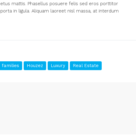
etus mattis. Phasellus posuere felis sed eros porttitor
porta in ligula. Aliquam laoreet nisl massa, at interdum
 families
Houzez
Luxury
Real Estate