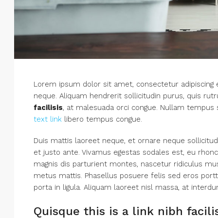
Lorem ipsum dolor sit amet, consectetur adipiscing el
neque. Aliquam hendrerit sollicitudin purus, quis r
facilisis
, at malesuada orci congue. Nullam tempus sol
text link
libero tempus congue.
Duis mattis laoreet neque, et ornare neque sollicitu
et justo ante. Vivamus egestas sodales est, eu rho
magnis dis parturient montes, nascetur ridiculus mus.
metus mattis. Phasellus posuere felis sed eros portt
porta in ligula. Aliquam laoreet nisl massa, at interdu
Quisque this is a link nibh facil