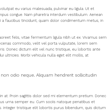
volutpat eu varius malesuada, pulvinar eu ligula. Ut et
o tempus congue. Nam pharetra interdum vestibulum. Aenean
nisi a faucibus tincidunt, quam dolor condimentum metus, in
laoreet felis, vitae fermentum ligula nibh ut ex. Vivamus sem
Maecenas commodo, velit vel porta vulputate, lorem sem
s. Donec dictum elit vel nunc tristique, eu lobortis ante
 ultricies. Morbi vehicula nulla eget elit mollis, at
 non odio neque. Aliquam hendrerit sollicitudin
din at. Proin sagittis dolor sed mi elementum pretium. Donec
ncus urna semper eu. Cum sociis natoque penatibus et
 Integer tristique elit lobortis purus bibendum, quis dictum