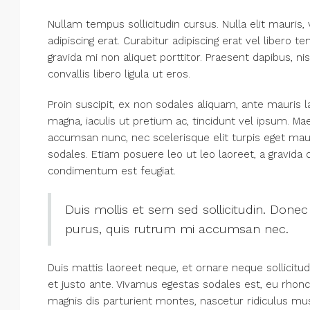
Nullam tempus sollicitudin cursus. Nulla elit mauris, 
adipiscing erat. Curabitur adipiscing erat vel liber
gravida mi non aliquet porttitor. Praesent dapibus, 
convallis libero ligula ut eros.
Proin suscipit, ex non sodales aliquam, ante mauris 
magna, iaculis ut pretium ac, tincidunt vel ipsum. 
accumsan nunc, nec scelerisque elit turpis eget mauri
sodales. Etiam posuere leo ut leo laoreet, a gravida dui
condimentum est feugiat.
Duis mollis et sem sed sollicitudin. Donec
purus, quis rutrum mi accumsan nec.
Duis mattis laoreet neque, et ornare neque sollicitu
et justo ante. Vivamus egestas sodales est, eu rho
magnis dis parturient montes, nascetur ridiculus mus.