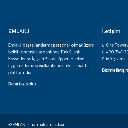
EMLAKJ
İletişim
EmlakJ, başta Jandarma personeli olmak üzere
One Tower
belirli kontenjanlar dahilinde Türk Silahlı
+90 (541) 
Kuvvetleri ve İçişleri Bakanlığı personeline
info@emla
uygun ödeme koşulları ile indirimler sunan bir
Bizimle iletiş
platformdur.
Daha fazla oku
© EMLAKJ - Tüm hakları saklıdır.