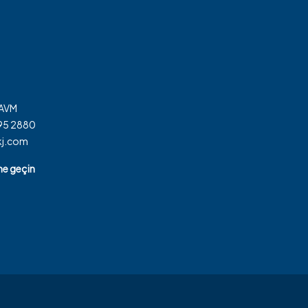
 AVM
795 2880
kj.com
ime geçin