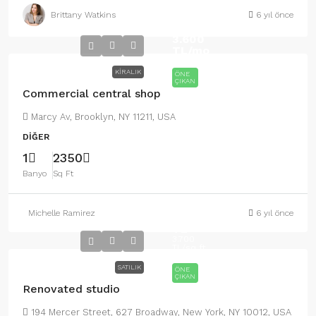
Brittany Watkins
6 yıl önce
3.600
TL
/mo
KIRALIK
ÖNE
ÇIKAN
Commercial central shop
Marcy Av, Brooklyn, NY 11211, USA
DIĞER
1
2350
Banyo
Sq Ft
Michelle Ramirez
6 yıl önce
540.000
TL
3.700
TL
/sq ft
SATILIK
ÖNE
ÇIKAN
Renovated studio
194 Mercer Street, 627 Broadway, New York, NY 10012, USA