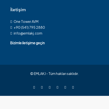
İletişim
One Tower AVM
+90 (541) 795 2880
info@emlakj.com
Bizimle iletişime geçin
© EMLAKJ - Tüm hakları saklıdır.