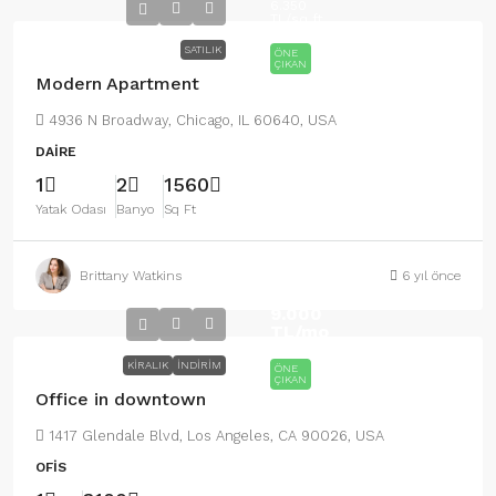
6.350
TL
/sq ft
SATILIK
ÖNE
ÇIKAN
Modern Apartment
4936 N Broadway, Chicago, IL 60640, USA
DAIRE
1
2
1560
Yatak Odası
Banyo
Sq Ft
Brittany Watkins
6 yıl önce
9.000
TL
/mo
KIRALIK
İNDIRIM
ÖNE
ÇIKAN
Office in downtown
1417 Glendale Blvd, Los Angeles, CA 90026, USA
OFIS