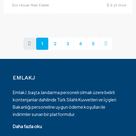
Eco House Real Estate
6 yıl önce
1
2
3
4
5
EMLAKJ
EmlakJ, başta Jandarma personeli olmak üzere belirli
kontenjanlar dahilinde Türk Silahlı Kuvvetleri ve İçişleri
Bakanlığı personeline uygun ödeme koşulları ile
indirimler sunan bir platformdur.
Daha fazla oku