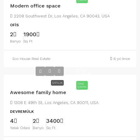
ÇIKAN
Modern office space
2208 Southwest Dr, Los Angeles, CA 90043, USA
OFIS
2
1900
Banyo
Sq Ft
Eco House Real Estate
6 yıl önce
570.000
TL
2.700
TL
/sq ft
SATILIK
ÖNE
ÇIKAN
Awesome family home
1308 E 49th St, Los Angeles, CA 90011, USA
DEVREMÜLK
4
2
3400
Yatak Odası
Banyo
Sq Ft