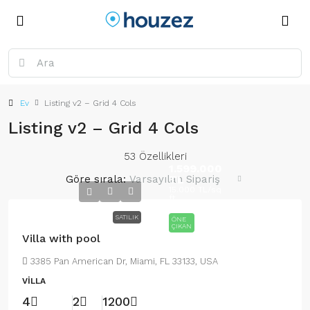
Ev
Listing v2 – Grid 4 Cols
Listing v2 – Grid 4 Cols
53 Özellikleri
1.599.000
Göre sırala:
Varsayılan Sipariş
TL
15.000 TL
/sq
ft
SATILIK
ÖNE
ÇIKAN
Villa with pool
3385 Pan American Dr, Miami, FL 33133, USA
VILLA
4
2
1200