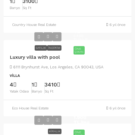
1
3100
Banyo
Sq Ft
Country House Real Estate
6 yıl önce
990.000
TL
5.400
TL
/sq ft
SATILIK
İNDIRIM
ÖNE
ÇIKAN
Luxury villa with pool
6111 Brynhurst Ave, Los Angeles, CA 90043, USA
VILLA
4
1
3410
Yatak Odası
Banyo
Sq Ft
Eco House Real Estate
6 yıl önce
1.900
TL
/mo
KIRALIK
ÖNE