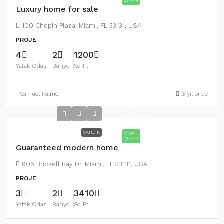
ÇIKAN
Luxury home for sale
100 Chopin Plaza, Miami, FL 33131, USA
PROJE
4
2
1200
Yatak Odası
Banyo
Sq Ft
Samuel Palmer
6 yıl önce
590.000
TL
3.500
TL
/sq ft
SATILIK
ÖNE
ÇIKAN
Guaranteed modern home
905 Brickell Bay Dr, Miami, FL 33131, USA
PROJE
3
2
3410
Yatak Odası
Banyo
Sq Ft