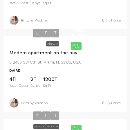
Yatak Odası
Banyo
Sq Ft
Brittany Watkins
6 yıl önce
From
4.500
TL
/mo
KIRALIK
ÖNE
ÇIKAN
Modern apartment on the bay
2436 SW 8th St, Miami, FL 33135, USA
DAIRE
4
2
1200
Yatak Odası
Banyo
Sq Ft
Brittany Watkins
6 yıl önce
459.000
TL
2.560
TL
/sq ft
SATILIK
İNDIRIM
ÖNE