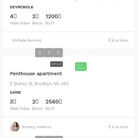
DEVREMÜLK
4
2
1200
Yatak Odası
Banyo
Sq Ft
Michelle Ramirez
6 yıl önce
876.000
TL
7.600
TL
/sq ft
SATILIK
ÖNE
ÇIKAN
Penthouse apartment
Quincy St, Brooklyn, NY, USA
DAIRE
3
2
2560
Yatak Odası
Banyo
Sq Ft
Brittany Watkins
6 yıl önce
97.000
TL