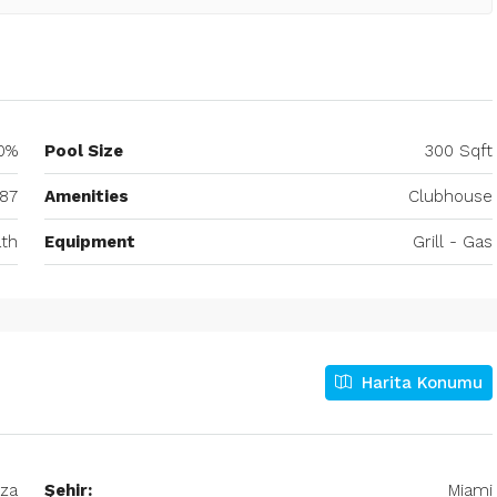
0%
Pool Size
300 Sqft
87
Amenities
Clubhouse
th
Equipment
Grill - Gas
Harita Konumu
aza
Şehir:
Miami