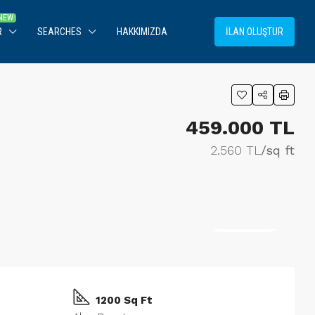
R
SEARCHES
HAKKIMIZDA
İLAN OLUŞTUR
459.000 TL
2.560 TL
/sq ft
4 More
1200 Sq Ft