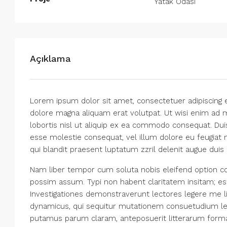
Yatak Odası
Açıklama
Lorem ipsum dolor sit amet, consectetuer adipiscing 
dolore magna aliquam erat volutpat. Ut wisi enim ad m
lobortis nisl ut aliquip ex ea commodo consequat. Duis
esse molestie consequat, vel illum dolore eu feugiat n
qui blandit praesent luptatum zzril delenit augue duis do
Nam liber tempor cum soluta nobis eleifend option co
possim assum. Typi non habent claritatem insitam; est 
Investigationes demonstraverunt lectores legere me li
dynamicus, qui sequitur mutationem consuetudium le
putamus parum claram, anteposuerit litterarum forma