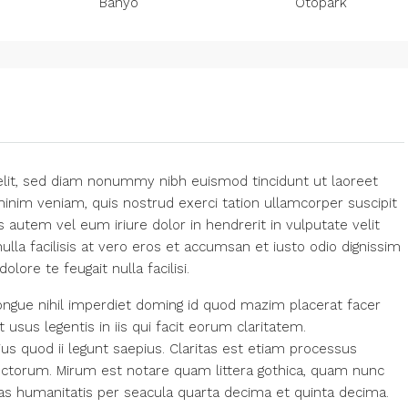
Banyo
Otopark
elit, sed diam nonummy nibh euismod tincidunt ut laoreet
inim veniam, quis nostrud exerci tation ullamcorper suscipit
 autem vel eum iriure dolor in hendrerit in vulputate velit
ulla facilisis at vero eros et accumsan et iusto odio dignissim
lore te feugait nulla facilisi.
ngue nihil imperdiet doming id quod mazim placerat facer
usus legentis in iis qui facit eorum claritatem.
us quod ii legunt saepius. Claritas est etiam processus
ctorum. Mirum est notare quam littera gothica, quam nunc
s humanitatis per seacula quarta decima et quinta decima.