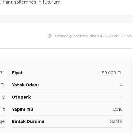
, fiant sollemnes in futurum.
Tarihinde güncellendi Nisan 4, 2020 en 5:17 pm
34
Fiyat
459.000 TL
 Ft
Yatak Odası
4
2
Otopark
1
Ft
Yapım Yılı
2016
oje
Emlak Durumu
Satılık