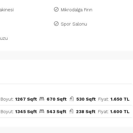
kinesi
Mikrodalga Fırın
Spor Salonu
uzu
Boyut:
1267 Sqft
670 Sqft
530 Sqft
Fiyat:
1.650 TL
Boyut:
1345 Sqft
543 Sqft
238 Sqft
Fiyat:
1.600 TL