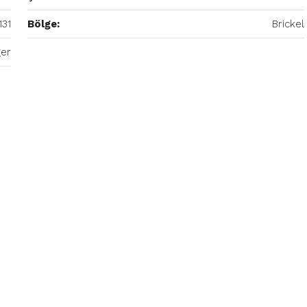
131
Bölge:
Brickel
ğer