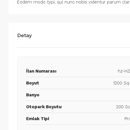
Eodem modo typi, qui nunc nobis videntur parum clari
Detay
İlan Numarası
hz-HZ
Boyut
1200 Sq
Banyo
Otopark Boyutu
200 Sq
Emlak Tipi
Pr