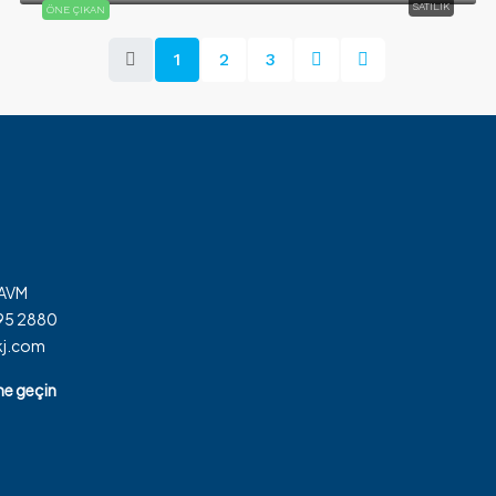
SATILIK
ÖNE ÇIKAN
1
2
3
 AVM
795 2880
kj.com
ime geçin