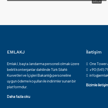
SATILIK
EMLAKJ
İletişim
EmlakJ, başta Jandarma personeli olmak üzere
One Tower
belirli kontenjanlar dahilinde Türk Silahlı
+90 (541) 
Kuvvetleri ve İçişleri Bakanlığı personeline
info@emla
uygun ödeme koşulları ile indirimler sunan bir
Bizimle iletiş
platformdur.
Daha fazla oku