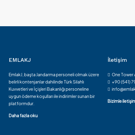
EMLAKJ
İletişim
EmlakJ, başta Jandarma personeli olmak üzere
One Tower
belirli kontenjanlar dahilinde Türk Silahlı
+90 (541) 
Kuvvetleri ve İçişleri Bakanlığı personeline
info@emla
uygun ödeme koşulları ile indirimler sunan bir
Bizimle iletiş
platformdur.
Daha fazla oku