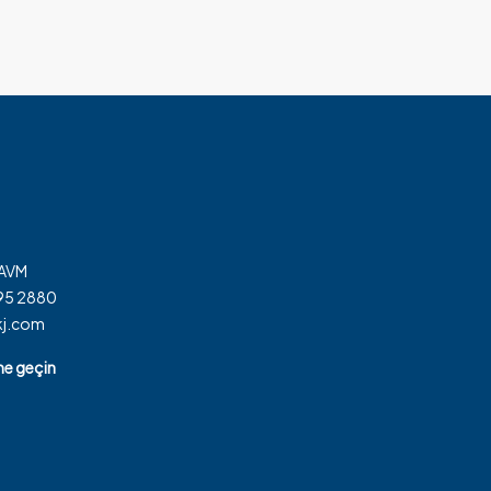
 AVM
795 2880
kj.com
ime geçin