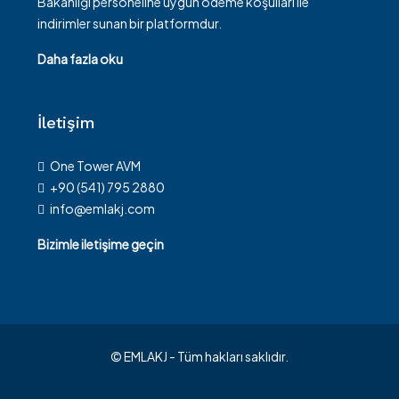
Bakanlığı personeline uygun ödeme koşulları ile
indirimler sunan bir platformdur.
Daha fazla oku
İletişim
One Tower AVM
+90 (541) 795 2880
info@emlakj.com
Bizimle iletişime geçin
© EMLAKJ - Tüm hakları saklıdır.