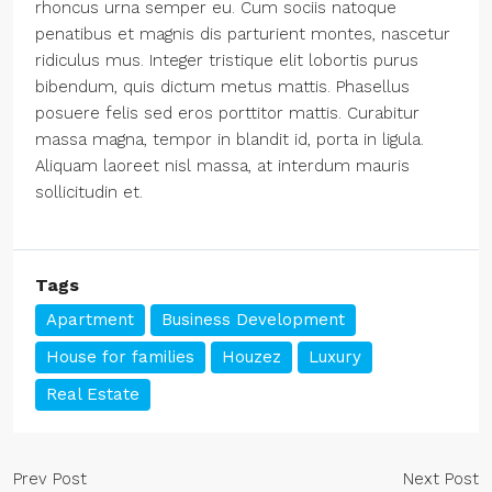
rhoncus urna semper eu. Cum sociis natoque
penatibus et magnis dis parturient montes, nascetur
ridiculus mus. Integer tristique elit lobortis purus
bibendum, quis dictum metus mattis. Phasellus
posuere felis sed eros porttitor mattis. Curabitur
massa magna, tempor in blandit id, porta in ligula.
Aliquam laoreet nisl massa, at interdum mauris
sollicitudin et.
Tags
Apartment
Business Development
House for families
Houzez
Luxury
Real Estate
Prev Post
Next Post