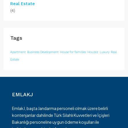
Real Estate
(4)
Tags
Apartment
Business Development
House for families
Houzez
Luxury
Real
Estate
EMLAKJ
EmlakJ, başta Jandarma personeli olmak üzere belirli
kontenjanlar dahilinde Türk Silahlı Kuvvetleri ve İçişleri
Bakanlığı personeline uygun ödeme koşulları ile