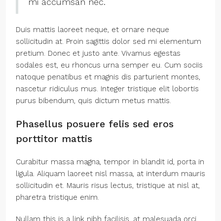
mi accumsan nec.
Duis mattis laoreet neque, et ornare neque
sollicitudin at. Proin sagittis dolor sed mi elementum
pretium. Donec et justo ante. Vivamus egestas
sodales est, eu rhoncus urna semper eu. Cum sociis
natoque penatibus et magnis dis parturient montes,
nascetur ridiculus mus. Integer tristique elit lobortis
purus bibendum, quis dictum metus mattis.
Phasellus posuere felis sed eros
porttitor mattis
Curabitur massa magna, tempor in blandit id, porta in
ligula. Aliquam laoreet nisl massa, at interdum mauris
sollicitudin et. Mauris risus lectus, tristique at nisl at,
pharetra tristique enim.
Nullam this is a link nibh facilisis, at malesuada orci