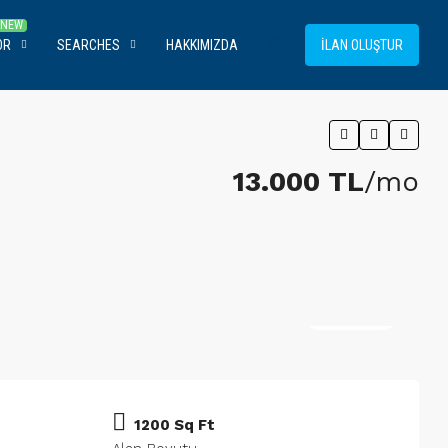
OR
SEARCHES
HAKKIMIZDA
İLAN OLUŞTUR
13.000 TL
/mo
4 More
1200 Sq Ft