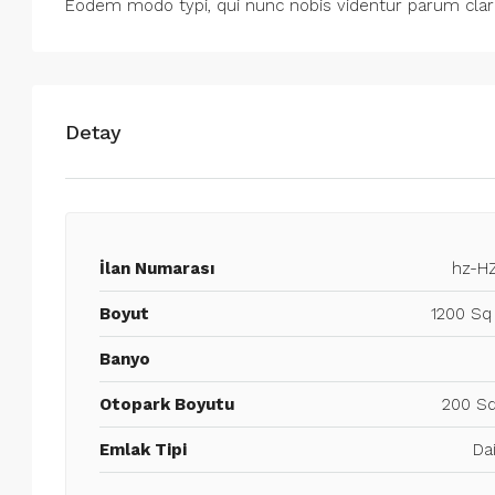
Eodem modo typi, qui nunc nobis videntur parum clari
Detay
İlan Numarası
hz-HZ
Boyut
1200 Sq
Banyo
Otopark Boyutu
200 Sq
Emlak Tipi
Da