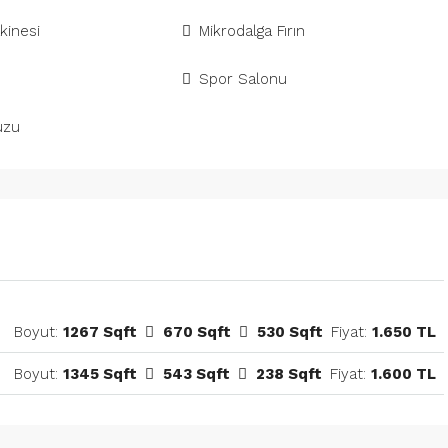
kinesi
Mikrodalga Fırın
Spor Salonu
uzu
Boyut:
1267 Sqft
670 Sqft
530 Sqft
Fiyat:
1.650 TL
Boyut:
1345 Sqft
543 Sqft
238 Sqft
Fiyat:
1.600 TL