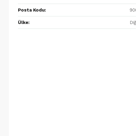
Posta Kodu:
90
Ülke:
Di