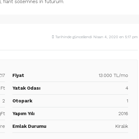
, fiant sollemnes in futurum.
Tarihinde güncellendi Nisan 4, 2020 en 5:17 pm
17
Fiyat
13.000 TL/mo
 Ft
Yatak Odası
4
2
Otopark
1
Ft
Yapım Yılı
2016
ire
Emlak Durumu
Kiralık