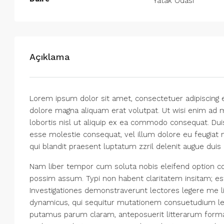
Yatak Odası
Açıklama
Lorem ipsum dolor sit amet, consectetuer adipiscing 
dolore magna aliquam erat volutpat. Ut wisi enim ad m
lobortis nisl ut aliquip ex ea commodo consequat. Duis
esse molestie consequat, vel illum dolore eu feugiat n
qui blandit praesent luptatum zzril delenit augue duis do
Nam liber tempor cum soluta nobis eleifend option co
possim assum. Typi non habent claritatem insitam; est 
Investigationes demonstraverunt lectores legere me li
dynamicus, qui sequitur mutationem consuetudium le
putamus parum claram, anteposuerit litterarum forma