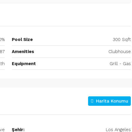
0%
Pool Size
300 Sqft
87
Amenities
Clubhouse
th
Equipment
Grill - Gas
Harita Konumu
ve
Şehir:
Los Angeles