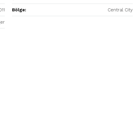
011
Bölge:
Central City
ğer