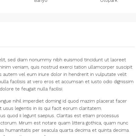
Banyo
Otopark
elit, sed diam nonummy nibh euismod tincidunt ut laoreet
inim veniam, quis nostrud exerci tation ullamcorper suscipit
 autem vel eum iriure dolor in hendrerit in vulputate velit
ulla facilisis at vero eros et accumsan et iusto odio dignissim
lore te feugait nulla facilisi.
ngue nihil imperdiet doming id quod mazim placerat facer
usus legentis in iis qui facit eorum claritatem.
us quod ii legunt saepius. Claritas est etiam processus
ctorum. Mirum est notare quam littera gothica, quam nunc
s humanitatis per seacula quarta decima et quinta decima.